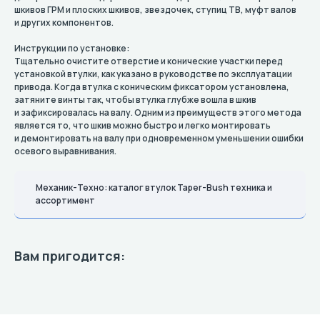
шкивов ГРМ и плоских шкивов, звездочек, ступиц TB, муфт валов
и других компонентов.
Инструкции по установке:
Тщательно очистите отверстие и конические участки перед
установкой втулки, как указано в руководстве по эксплуатации
привода. Когда втулка с коническим фиксатором установлена,
затяните винты так, чтобы втулка глубже вошла в шкив
и зафиксировалась на валу. Одним из преимуществ этого метода
является то, что шкив можно быстро и легко монтировать
и демонтировать на валу при одновременном уменьшении ошибки
осевого выравнивания.
Механик-Техно: каталог втулок Taper-Bush техника и
ассортимент
Вам пригодится: