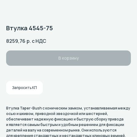
Втулка 4545-75
8259,76
р. с НДС
В корзину
Запросить КП
Втулка Taper-Bush с коническим замком, устанавливаемая между
осью и шкивом, приводной звездочкой или шестерней,
обеспечивает надежную фиксацию и быструю сборку привода
и является самым быстрым и удобным решением для фиксации
деталей на валу на современном рынке. Они используются
для крепления стандартных и нестандартных клиновых ремней,