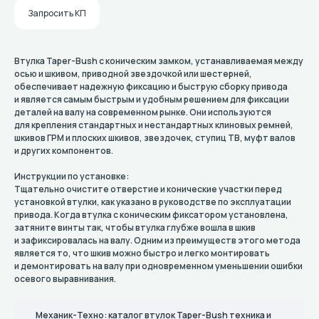
Запросить КП
Втулка Taper-Bush с коническим замком, устанавливаемая между
осью и шкивом, приводной звездочкой или шестерней,
обеспечивает надежную фиксацию и быструю сборку привода
и является самым быстрым и удобным решением для фиксации
деталей на валу на современном рынке. Они используются
для крепления стандартных и нестандартных клиновых ремней,
шкивов ГРМ и плоских шкивов, звездочек, ступиц TB, муфт валов
и других компонентов.
Инструкции по установке:
Тщательно очистите отверстие и конические участки перед
установкой втулки, как указано в руководстве по эксплуатации
привода. Когда втулка с коническим фиксатором установлена,
затяните винты так, чтобы втулка глубже вошла в шкив
и зафиксировалась на валу. Одним из преимуществ этого метода
является то, что шкив можно быстро и легко монтировать
и демонтировать на валу при одновременном уменьшении ошибки
осевого выравнивания.
Механик-Техно: каталог втулок Taper-Bush техника и