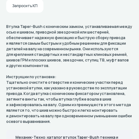
Запросить КП
Втулка Taper-Bush с коническим замком, устанавливаемая между
осью и шкивом, приводной звездочкой или шестерней,
обеспечивает надежную фиксацию и быструю сборку привода
и является самым быстрым и удобным решением для фиксации
деталей на валу на современном рынке. Они используются
для крепления стандартных и нестандартных клиновых ремней,
шкивов ГРМ и плоских шкивов, звездочек, ступиц TB, муфт валов
и других компонентов.
Инструкции по установке:
Тщательно очистите отверстие и конические участки перед
установкой втулки, как указано в руководстве по эксплуатации
привода. Когда втулка с коническим фиксатором установлена,
затяните винты так, чтобы втулка глубже вошла в шкив
и зафиксировалась на валу. Одним из преимуществ этого метода
является то, что шкив можно быстро и легко монтировать
и демонтировать на валу при одновременном уменьшении ошибки
осевого выравнивания.
Механик-Техно: каталог втулок Taper-Bush техника и