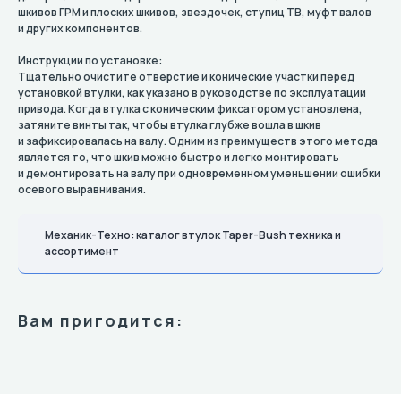
шкивов ГРМ и плоских шкивов, звездочек, ступиц TB, муфт валов
и других компонентов.
Инструкции по установке:
Тщательно очистите отверстие и конические участки перед
установкой втулки, как указано в руководстве по эксплуатации
привода. Когда втулка с коническим фиксатором установлена,
затяните винты так, чтобы втулка глубже вошла в шкив
и зафиксировалась на валу. Одним из преимуществ этого метода
является то, что шкив можно быстро и легко монтировать
и демонтировать на валу при одновременном уменьшении ошибки
осевого выравнивания.
Механик-Техно: каталог втулок Taper-Bush техника и
ассортимент
Вам пригодится: