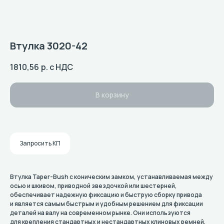
Втулка 3020-42
1810,56
р. с НДС
В корзину
Запросить КП
Втулка Taper-Bush с коническим замком, устанавливаемая между
осью и шкивом, приводной звездочкой или шестерней,
обеспечивает надежную фиксацию и быструю сборку привода
и является самым быстрым и удобным решением для фиксации
деталей на валу на современном рынке. Они используются
для крепления стандартных и нестандартных клиновых ремней,