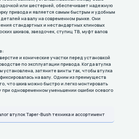
ездочкой или шестерней, обеспечивает надежную
рку привода и является самым быстрым и удобным
деталей на валу на современном рынке. Они
ления стандартных и нестандартных клиновых
оских шкивов, звездочек, ступиц TB, муфт валов
е:
ерстие и конические участки перед установкой
уководстве по эксплуатации привода. Когда втулка
м установлена, затяните винты так, чтобы втулка
афиксировалась на валу. Одним из преимуществ
то, что шкив можно быстро и легко монтировать
у при одновременном уменьшении ошибки осевого
алог втулок Taper-Bush техника и ассортимент