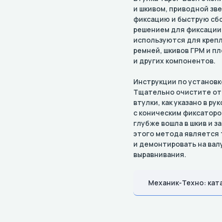
и шкивом, приводной зв
фиксацию и быструю сбо
решением для фиксации 
используются для креп
ремней, шкивов ГРМ и пл
и других компонентов.
Инструкции по установк
Тщательно очистите отв
втулки, как указано в р
с коническим фиксаторо
глубже вошла в шкив и з
этого метода является 
и демонтировать на вал
выравнивания.
Механик-Техно: кат