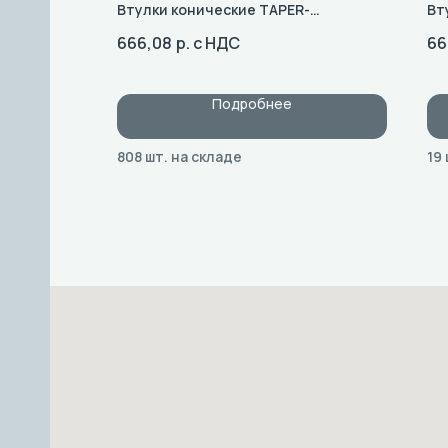
Втулки конические TAPER-
Вт
BUSH: Типоразмер 2012
BU
666,08
р. с НДС
66
Подробнее