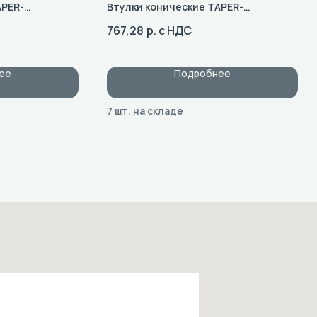
APER-
Втулки конические TAPER-
12
BUSH: Типоразмер 2012
767,28
р. с НДС
ее
Подробнее