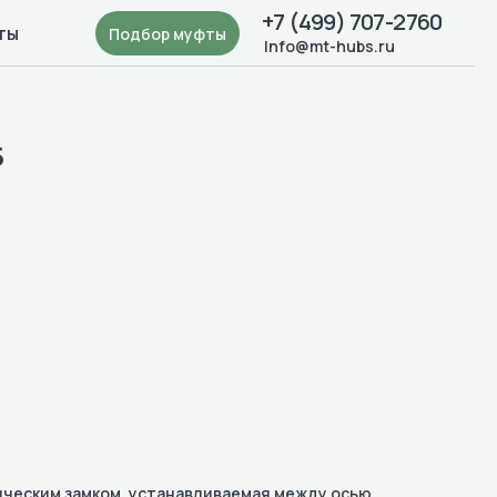
+7 (499) 707-2760
ты
Подбор муфты
Info@mt-hubs.ru
5
ническим замком, устанавливаемая между осью