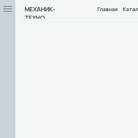
МЕХАНИК-
Главная
Катал
ТЕХНО
 / F
ны)