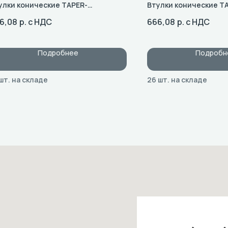
улки конические TAPER-
Втулки конические T
SH: Типоразмер 2012
BUSH: Типоразмер 20
6,08
р. с НДС
666,08
р. с НДС
Подробнее
Подробн