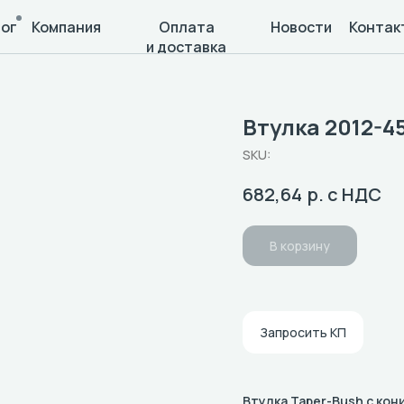
ог
Компания
Оплата
Новости
Контак
и доставка
Втулка 2012-4
SKU:
р. с НДС
682,64
В корзину
Запросить КП
Втулка Taper-Bush с ко