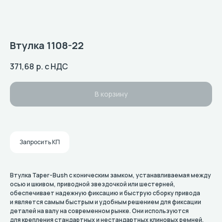
Втулка 1108-22
371,68
р. с НДС
В корзину
Запросить КП
Втулка Taper-Bush с коническим замком, устанавливаемая между
осью и шкивом, приводной звездочкой или шестерней,
обеспечивает надежную фиксацию и быструю сборку привода
и является самым быстрым и удобным решением для фиксации
деталей на валу на современном рынке. Они используются
для крепления стандартных и нестандартных клиновых ремней,