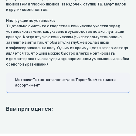
шкивов ГРМ и плоских шкивов, звездочек, ступиц TB, муфт валов
и других компонентов.
Инструкции по установке:
Тщательно очистите отверстие и конические участки перед
установкой втулки, как указано в руководстве по эксплуатации
привода. Когда втулка с коническим фиксатором установлена,
затяните винты так, чтобы втулка глубже вошла в шкив
и зафиксировалась на валу. Одним из преимуществ этого метода
является то, что шкив можно быстро и легко монтировать
и демонтировать на валу при одновременном уменьшении ошибки
осевого выравнивания.
Механик-Техно: каталог втулок Taper-Bush техника и
ассортимент
Вам пригодится: