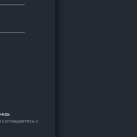
редь
и соглашаетесь c