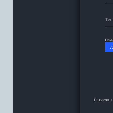
При
A
Нажимая на