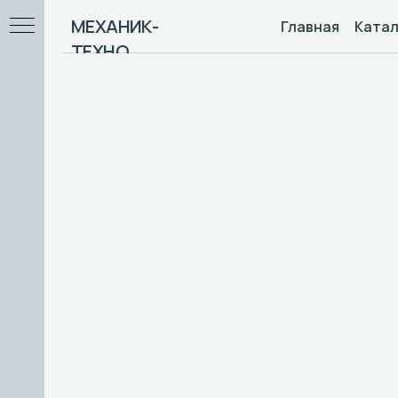
МЕХАНИК-
Главная
Катал
ТЕХНО
 / F
ны)