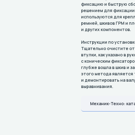
фиксацию и быструю сбо
решением для фиксации 
используются для креп
ремней, шкивов ГРМ и пл
и других компонентов.
Инструкции по установк
Тщательно очистите отв
втулки, как указано в р
с коническим фиксаторо
глубже вошла в шкив и з
этого метода является 
и демонтировать на вал
выравнивания.
Механик-Техно: кат