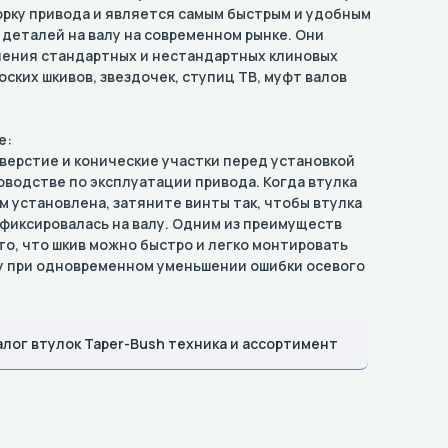
рку привода и является самым быстрым и удобным
деталей на валу на современном рынке. Они
ления стандартных и нестандартных клиновых
оских шкивов, звездочек, ступиц TB, муфт валов
е:
ерстие и конические участки перед установкой
уководстве по эксплуатации привода. Когда втулка
м установлена, затяните винты так, чтобы втулка
афиксировалась на валу. Одним из преимуществ
то, что шкив можно быстро и легко монтировать
у при одновременном уменьшении ошибки осевого
алог втулок Taper-Bush техника и ассортимент