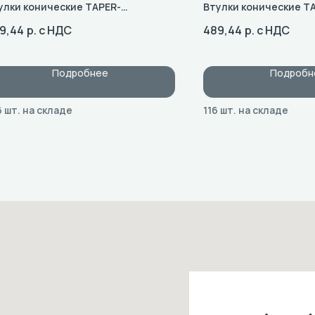
улки конические TAPER-
Втулки конические T
SH: Типоразмер 1610
BUSH: Типоразмер 161
9,44
р. с НДС
489,44
р. с НДС
Подробнее
Подробн