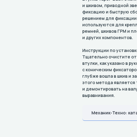
и шкивом, приводной зв
фиксацию и быструю сбо
решением для фиксации 
используются для креп
ремней, шкивов ГРМ и пл
и других компонентов.
Инструкции по установк
Тщательно очистите отв
втулки, как указано в р
с коническим фиксаторо
глубже вошла в шкив и з
этого метода является 
и демонтировать на вал
выравнивания.
Механик-Техно: кат