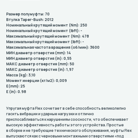
Размер полумуфты: 70
Втулка Taper-Bush: 2012
Номинальный крутящий момент (Nm): 250
Номинальный крутящий момент (lbft): -
Максимальный крутящий момент (Nm): 478
Максимальный крутящий момент (lbft): -
Максимальная частота вращения (об/мин): 3600
МИН диаметр отверстия (mm): 14
МИН диаметр отверстия (in): 0,55
МАКС диаметр отверстия (mm): 50
МАКС диаметр отверстия (in): 1,97
Масса (kg): 3,10
Момент инерции (кг/м2): 0,009
E(mm): 25
E (in): 0.98
Упругая муфта Flex сочетает в себе способность великолепно
гасить вибрации и ударные нагрузки и отлично
приспосабливаться к нарушениям соосности, что обеспечивает
высокую эффективность работы этого устройства. Простые
в сборке и не требующие технического обслуживания, муфты Flex
выпускаются как с черновыми монтажными отверстиями «под