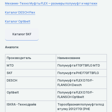
Механик-Техно Муфты FLEX — размеры полумуфт и чертежи
Каталог DESCH Flex
Каталог Optibelt
Каталог SKF
Аналоги:
Производитель
Наименование
MTD
Полумуфта F70FTBFLG MTD
SKF
Полумуфта PHE F70FTBFLG
DESCH
Полумуфта FLEX D70/F-
FLANSCH Desch
Optibelt
Полумуфта FLEX D70/F-
FLANSCH Optibelt
ISKRA -Технодрайв
Торообразная полумуфта под
втулку 2012 F70I (PHE