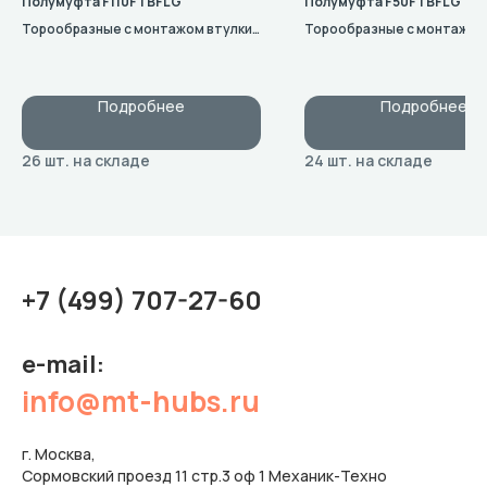
Полумуфта F110FTBFLG
Полумуфта F50FTBFLG
Торообразные с монтажом втулки
Торообразные с монтажом
«изнутри»
«изнутри»
Подробнее
Подробнее
+7 (499) 707-27-60
e-mail:
info@mt-hubs.ru
г. Москва,
Сормовский проезд 11 стр.3 оф 1 Механик-Техно