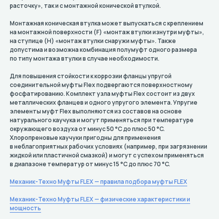
расточку», так и с монтажной конической втулкой.
Монтажная коническая втулка может выпускаться с креплением
на монтажной поверхности (F) «монтаж втулки изнутри муфты»,
на ступице (H) «монтаж втулки снаружи муфты». Также
допустима и возможна комбинация полумуфт одного размера
по типу монтажа втулки в случае необходимости.
Для повышения стойкости к коррозии фланцы упругой
соединительной муфты Flex подвергаются поверхностному
фосфатированию. Комплект узла муфты Flex состоит из двух
металлических фланцев и одного упругого элемента. Упругие
элементы муфт Flex выполняются из составов на основе
натурального каучука и могут применяться при температуре
окружающего воздуха от минус 50 °C до плюс 50 °C.
Хлоропреновые каучуки пригодны для применения
в неблагоприятных рабочих условиях (например, при загрязнении
жидкой или пластичной смазкой) и могут с успехом применяться
в диапазоне температур от минус 15 °C до плюс 70 °C.
Механик-Техно Муфты FLEX — правила подбора муфты FLEX
Механик-Техно Муфты FLEX — физические характеристики и
мощность