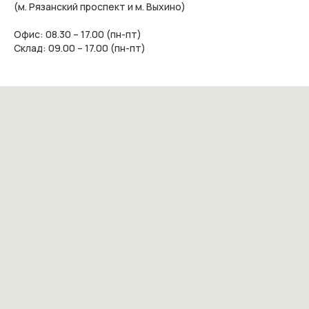
(м. Рязанский проспект и м. Выхино)
Офис: 08.30 – 17.00 (пн-пт)
Склад: 09.00 – 17.00 (пн-пт)
Инструкция для получения печатной
формы КП и действующего счета на
оплату размещена в разделе
«Оплата и
доставка»