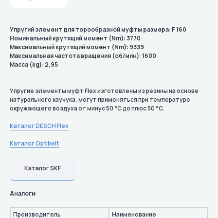
Упругий элемент для торообразной муфты размера: F 160
Номинальный крутящий момент (Nm): 3770
Максимальный крутящий момент (Nm): 9339
Максимальная частота вращения (об/мин): 1600
Масса (kg): 2,95
Упругие элементы муфт Flex изготовлены из резины на основе
натурального каучука, могут применяться при температуре
окружающего воздуха от минус 50 °C до плюс 50 °C.
Каталог DESCH Flex
Каталог Optibelt
Каталог SKF
Аналоги:
Производитель
Наименование