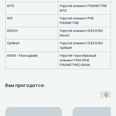
MTD
Упругий элемент F160NRTYRE
MTD
SKF
Упругий элемент PHE
F160NRTYRE
DESCH
Упругий элемент FLEX D160
Desch
Optibelt
Упругий элемент FLEX D160
Optibelt
ISKRA -Технодрайв
Упругий торообразный
элемент F160 (PHE
F160NRTYRE) ISKRA
Вам пригодится: