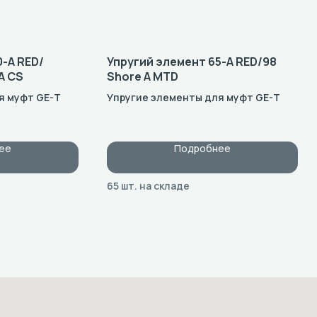
0-A RED/
Упругий элемент 65-A RED/98
A CS
Shore A MTD
я муфт GE-T
Упругие элементы для муфт GE-T
ее
Подробнее