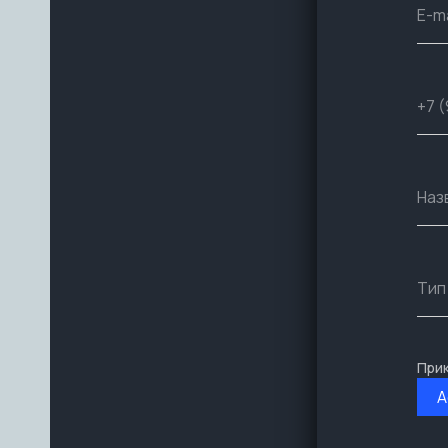
При
A