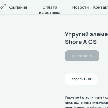
ог
Компания
Оплата
Новости
Контак
и доставка
Упругий элем
Shore A CS
Out of stock
Запросить КП
Упругие (эластичные) 
промышленные кулачков
применения в сфере пр