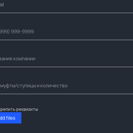
крепить реквизиты
dd files