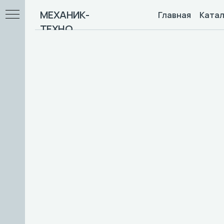
МЕХАНИК-
Главная
Катал
ТЕХНО
 / F
ны)