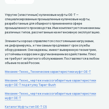
Упругие (эластичные) кулачковые муфты GE-T —
специализированные промышленные кулачковые муфты,
разработанные для обширного применения в сфере
промышленного производства. Ими комплектуются механизмы
различных типов, рассчитанные на интенсивную эксплуатацию.
Элементы хорошо справляются с постоянными нагрузками,
не деформируясь, и тем самым продлевают срок службы
оборудования. Они надежны, имеют выверенную геометрию,
устойчивы к коррозии и другим внешним воздействиям. Плюс
не требуют затратного обслуживания. Поставляются в любом
объеме по всей России.
Механик-Техно_Технические характеристики муфт GE-T
Механик-Техно_чертеж и массогабаритные характеристики
муфт GE-T под втулку Taper-Bush
Механик-Техно_чертеж и массогабаритные характеристики
муфт GE-T
Каталог Муфты тип GE-T CS