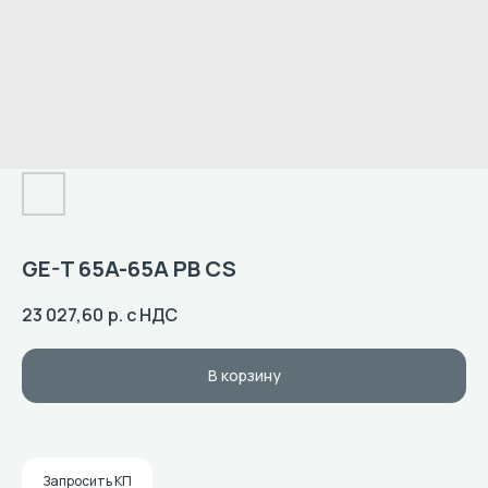
GE-T 65A-65A PB CS
23 027,60
р. с НДС
В корзину
Запросить КП